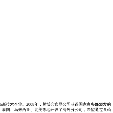
高新技术企业。2008年，腾博会官网公司获得国家商务部颁发的
、泰国、马来西亚、北美等地开设了海外分公司，希望通过食药