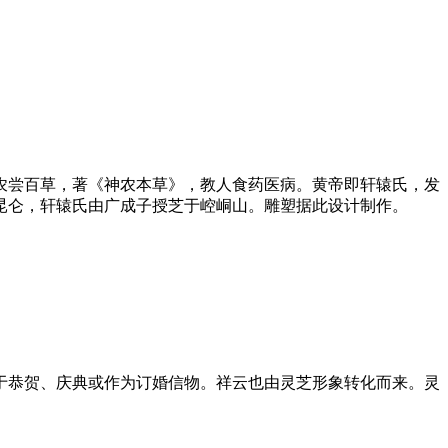
农尝百草，著《神农本草》，教人食药医病。黄帝即轩辕氏，发
昆仑，轩辕氏由广成子授芝于崆峒山。雕塑据此设计制作。
于恭贺、庆典或作为订婚信物。祥云也由灵芝形象转化而来。灵