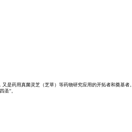
，又是药用真菌灵芝（芝草）等药物研究应用的开拓者和奠基者
四圣”。