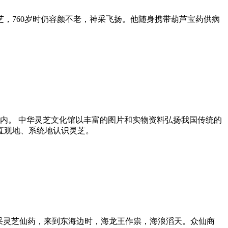
，760岁时仍容颜不老，神采飞扬。他随身携带葫芦宝药供病
园内。 中华灵芝文化馆以丰富的图片和实物资料弘扬我国传统的
直观地、系统地认识灵芝。
采灵芝仙药，来到东海边时，海龙王作祟，海浪滔天。众仙商