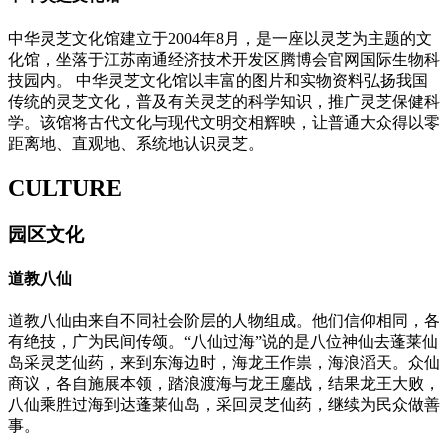
中华灵芝文化馆建立于2004年8月，是一座以灵芝为主题的文
化馆，坐落于江苏南通经济技术开发区腾博会官网国际生物科
技园内。 中华灵芝文化馆以丰富的图片和实物资料弘扬我国
传统的灵芝文化，普及有关灵芝的科学知识，推广灵芝保健科
学。该馆将古代文化与现代文明交相辉映，让普通大众得以零
距离地、直观地、系统地认识灵芝。
CULTURE
园区文化
道教八仙
道教八仙由来自不同社会阶层的人物组成。他们信仰相同，各
有绝技，广为民间传颂。“八仙过海”说的是八位神仙去蓬莱仙
岛采灵芝仙药，来到东海边时，海龙王作祟，海浪滔天。众仙
商议，各自施展本领，踏浪渡海与龙王鏖战，结果龙王大败，
八仙乘胜过海到达蓬莱仙岛，采回灵芝仙药，继续为民众做善
事。