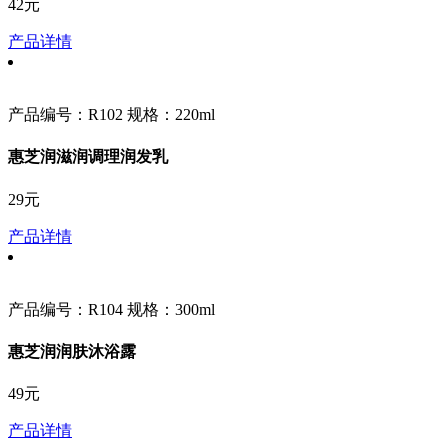
42元
产品详情
产品编号：R102 规格：220ml
惠芝润滋润调理润发乳
29元
产品详情
产品编号：R104 规格：300ml
惠芝润润肤沐浴露
49元
产品详情