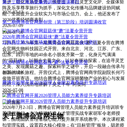
第十三期江海系统赢销训练营圆满举行
并进，强化市场竞争力。他提出，将以灵芝文化IP、全媒体矩
阵及乐享尊享旅行为抓手，深化文化传播与品牌建设协同赋
2026-07-13
能，全面提升企业软实力与市场公信力。会上，他还发布了
2026优秀经销商表彰
第二期腾博会官网新创营（第三阶段）培训圆满收官
2026-07-09
2026-07-10
2026年腾博会官网菇菇侠“蘑”法夏令营开营
江海系统第六届市场发展委员会第三次会议举行
7月5日，2026年第一期腾博会官网菇菇侠“蘑”法夏令营在腾博
会官网生物科技园正式开营。来自北京、河北、江苏、广东、
2026-07-09
山东、四川等地的40余名小朋友齐聚一堂，化身元气满满
的“菇菇侠”，以脚步丈量文化，以好奇驱动探索，在追寻灵芝
2026年腾博会官网菇菇侠“蘑”法夏令营开营
之美、发现菌菇之趣、探索科学之谜中，开启一段融合传承与
2026-07-08
创新的成长旅程。开营仪式上，腾博会官网商学院副院长何巧
俊致开班寄语。他结合腾博会官网深耕菌物产业的初心与发展
腾博会官网开展2026管理人员能力素养提升专题培训
历程，深入浅出地讲解了灵芝千年“药食同
2026-07-08
2026-07-13
腾博会官网开展2026管理人员能力素养提升专题培训
2026年7月2-3日，腾博会官网管理人员能力素养提升培训班专
题课程举行。本次培训特邀人才管理实战专家胡军令老师授
关于腾博会官网生物
课，围绕团队管理者核心能力提升展开系统教学。本次课程紧
扣管理实践，设置四大核心模块：在“目标管理”板块，胡老师