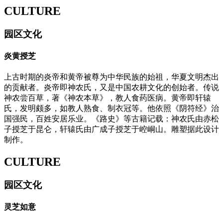
CULTURE
园区文化
炎黄授芝
上古时期的炎帝和黄帝被尊为中华民族的始祖，华夏文明杰出
的贡献者。炎帝即神农氏，又是中国农耕文化的创始者。传说
神农尝百草，著《神农本草》，教人食药医病。黄帝即轩辕
氏，发明颇多，如教人熟食、制衣冠等。他依照《阴符经》治
国强民，百姓安居乐业。《路史》等古籍记载：神农氏由赤松
子授芝于昆仑，轩辕氏由广成子授芝于崆峒山。雕塑据此设计
制作。
CULTURE
园区文化
灵芝如意