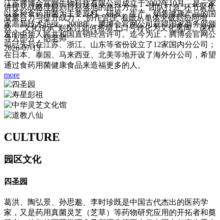
江苏腾博会官网生物科技有限公司成立于2002年10月，是一家
讲授从战略理解到目标落地的路径方法；“团队打造”环节聚焦
以多种食药用菌为主要原料，研发、生产、销售健康产品的国
凝聚合力与提升战力；“协作管理”着眼从单体突破到协同增
家高新技术企业。2008年，腾博会官网公司获得国家商务部颁
效；“文化传承”则探讨如何将墙上口号转化为文化熏陶。课程
发的中华人民共和国直销经营许可。迄今为止，腾博会官网公
导入部分，胡老师
司已先后在江苏、浙江、山东等省份设立了12家国内分公司；
2026-07-13
在日本、泰国、马来西亚、北美等地开设了海外分公司，希望
通过食药用菌健康食品来造福更多的人。
more
CULTURE
园区文化
四圣园
葛洪、陶弘景、孙思邈、李时珍既是中国古代杰出的医药学
家，又是药用真菌灵芝（芝草）等药物研究应用的开拓者和奠