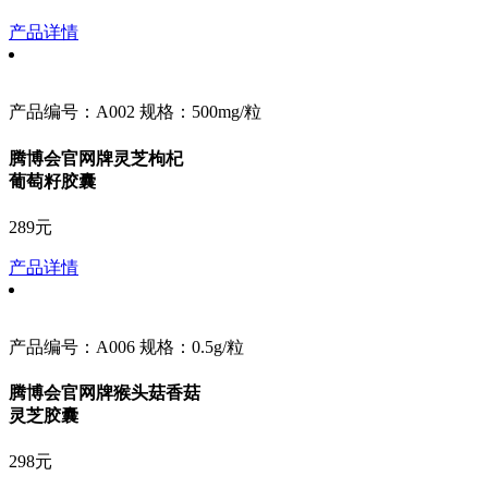
产品详情
产品编号：A002 规格：500mg/粒
腾博会官网牌灵芝枸杞
葡萄籽胶囊
289元
产品详情
产品编号：A006 规格：0.5g/粒
腾博会官网牌猴头菇香菇
灵芝胶囊
298元