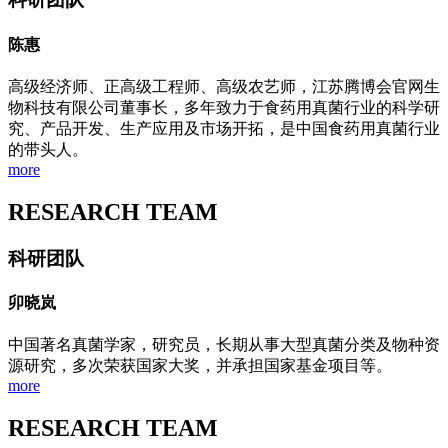
陈惠
高级经济师、正高级工程师、高级农艺师，江苏腾博会官网生
物科技有限公司董事长，多年致力于食药用真菌行业的科学研
究、产品开发、生产应用及市场开拓，是中国食药用真菌行业
的带头人。
more
RESEARCH TEAM
科研团队
卯晓岚
中国著名真菌学家，研究员，长期从事大型真菌分类及物种资
源研究，多次荣获国家大奖，并承担国家基金项目等。
more
RESEARCH TEAM