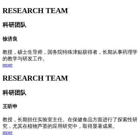
RESEARCH TEAM
科研团队
徐济良
教授，硕士生导师，国务院特殊津贴获得者，长期从事药理学
的教学与研发工作。
more
RESEARCH TEAM
科研团队
王听申
教授，长期担任实验室主任。在保健食品方面进行了探索性研
究，尤其在植物芦荟的应用研究中，取得显著成果。
more