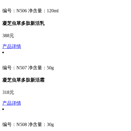
编号：N506 净含量：120ml
凝芝虫草多肽新活乳
388元
产品详情
编号：N507 净含量：50g
凝芝虫草多肽新活霜
318元
产品详情
编号：N508 净含量：30g